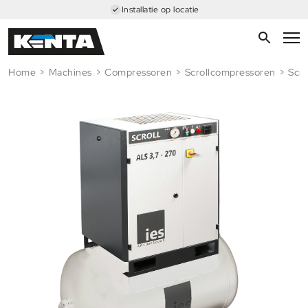
Installatie op locatie
Home
>
Machines
>
Compressoren
>
Scrollcompressoren
>
Scr