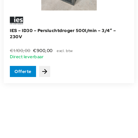
IES – ID30 – Persluchtdroger 500l/min – 3/4” –
230V
Oorspronkelijke
Huidige
€
1.100,00
€
900,00
excl. btw
prijs
prijs
Direct leverbaar
was:
is:
€1.100,00.
€900,00.
Offerte
Bekijken