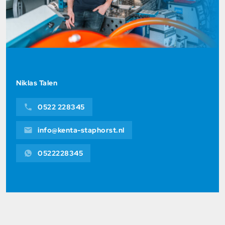
Niklas Talen
0522 228345
info@kenta-staphorst.nl
0522228345