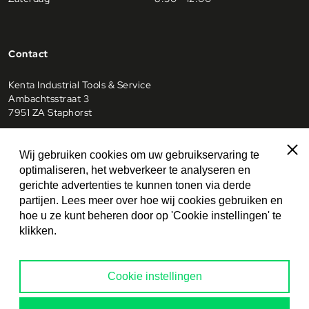
Contact
Kenta Industrial Tools & Service
Ambachtsstraat 3
7951 ZA Staphorst
0522 228345
Sluit
Wij gebruiken cookies om uw gebruikservaring te
optimaliseren, het webverkeer te analyseren en
info@kenta-staphorst.nl
gerichte advertenties te kunnen tonen via derde
partijen. Lees meer over hoe wij cookies gebruiken en
0522228345
hoe u ze kunt beheren door op 'Cookie instellingen' te
klikken.
Cookie instellingen
© 2026 Kenta Industrial Tools & Service
Privacy