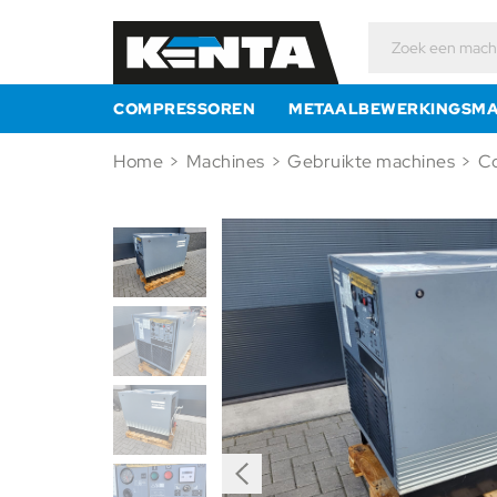
Zoeken
naar:
COMPRESSOREN
METAALBEWERKINGSMA
Home
>
Machines
>
Gebruikte machines
>
C
Previous