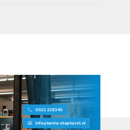
Niklas Talen
0522 228345
info@kenta-staphorst.nl