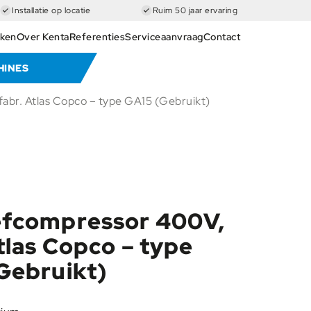
Installatie op locatie
Ruim 50 jaar ervaring
ken
Over Kenta
Referenties
Serviceaanvraag
Contact
HINES
abr. Atlas Copco – type GA15 (Gebruikt)
fcompressor 400V,
tlas Copco – type
Gebruikt)