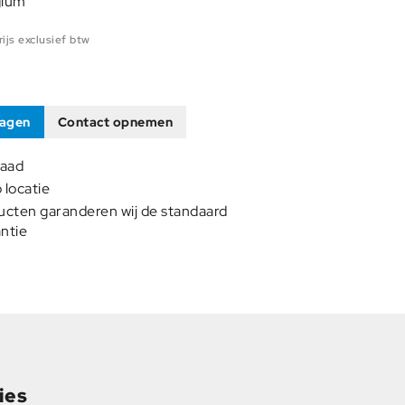
gium
ijs exclusief btw
ragen
Contact opnemen
raad
p locatie
ucten garanderen wij de standaard
ntie
ies