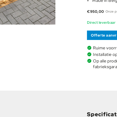
Made in Bel
€
950,00
Onze pr
Direct leverbaar
Offerte aanv
Ruime voor
Installatie o
Op alle prod
fabrieksgara
Specificat