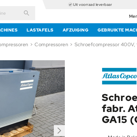
Uit voorraad leverbaar
Mer
Zoeken
CHINES
LASTAFELS
AFZUIGING
GEBRUIKTE MAC
ompressoren
>
Compressoren
>
Schroefcompressor 400V, f
Schroe
fabr. A
GA15 (
Next