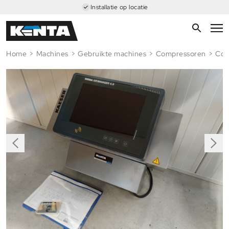
Installatie op locatie
Home
>
Machines
>
Gebruikte machines
>
Compressoren
>
Com
Next
revious