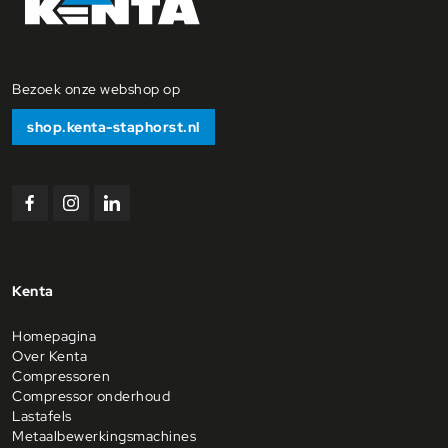
Bezoek onze webshop op
shop.kenta-staphorst.nl
Bekijk
Bekijk
Bekijk
ons
ons
ons
Facebook
Instagram
Linkedin
profiel
profiel
profiel
Kenta
Homepagina
Over Kenta
Compressoren
Compressor onderhoud
Lastafels
Metaalbewerkingsmachines