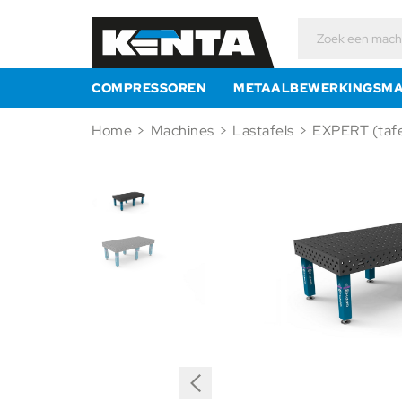
Zoeken
naar:
COMPRESSOREN
METAALBEWERKINGSMA
Home
>
Machines
>
Lastafels
>
EXPERT (tafe
Previous