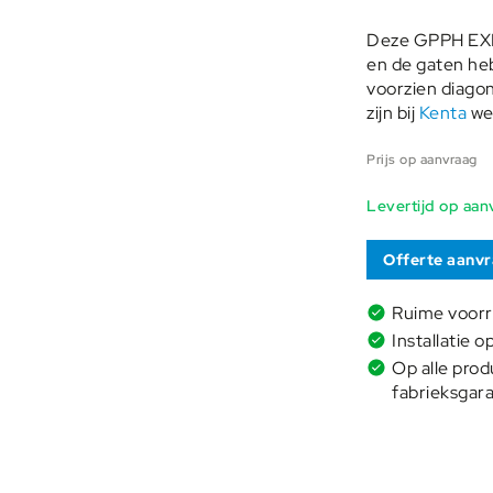
Deze GPPH EXPE
en de gaten he
voorzien diagon
zijn bij
Kenta
wel
Prijs op aanvraag
Levertijd op aan
Offerte aanv
Ruime voor
Installatie o
Op alle prod
fabrieksgara