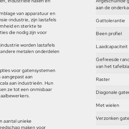
n, industriële hallen en
Afgeschuinde 
aan de onderka
semblage van apparatuur en
ie-industrie, zijn lastafels
Gattolerantie
mheid en sterkte te
es die nodig zijn voor
Been profiel
industrie worden lastafels
Laadcapaciteit
 andere metalen onderdelen
Gefreesde ran
van het tafelbl
pties voor gatensystemen
n aangepast aan
Raster
scala aan industrieën. Hun
aken ze tot een onmisbaar
Diagonale gate
taalbewerkers.
Met wielen
Verzonken gat
n aantal unieke
reedschap maken voor