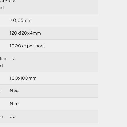
gaten
Ja
nt
±0,05mm
120x120x4mm
1000kg per poot
den
Ja
ad
100x100mm
n
Nee
Nee
en
Ja