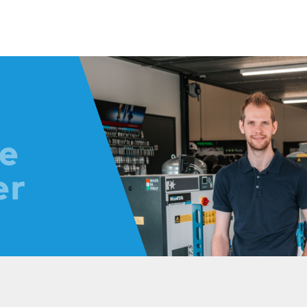
je
er