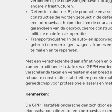
verbinden bij de bouw van gebouwen, brugge
andere infrastructuren.
Defensie-industrie: Bij de productie en as
constructies die worden gebruikt in de defens
een betrouwbaar hulpmiddel om de duurzaa
garanderen van de geproduceerde constructi
militaire en defensie-operaties.
Transportindustrie: In de auto- en spoorweg
gebruikt om voertuigen, wagons, frames en
te maken en te repareren.
Met een verscheidenheid aan afmetingen en o
kunnen traditionele lastafels van GPPH worde
verschillende taken en vereisten in een breed 
robuuste constructie, stabiliteit en precisie m
gereedschap voor professionele lassers en me
Kenmerken:
De GPPH lastafels onderscheiden zich door ee
eigenschappen die ze tot een betrouwbaar ge