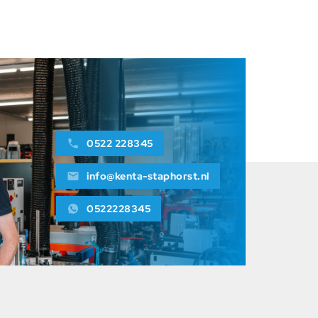
Niklas Talen
0522 228345
info@kenta-staphorst.nl
0522228345