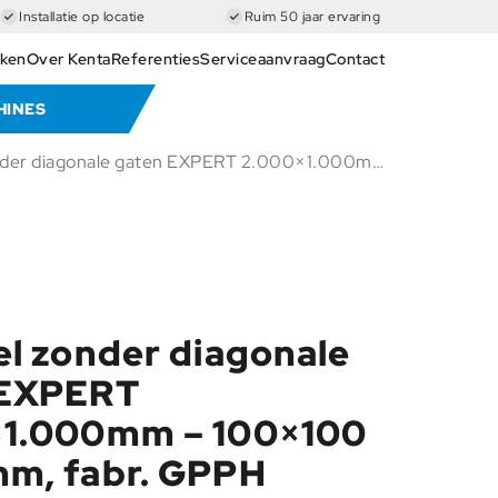
Installatie op locatie
Ruim 50 jaar ervaring
ken
Over Kenta
Referenties
Serviceaanvraag
Contact
HINES
Lastafel zonder diagonale gaten EXPERT 2.000×1.000mm – 100×100 / Ø28mm, fabr. GPPH
el zonder diagonale
 EXPERT
×1.000mm – 100×100
m, fabr. GPPH