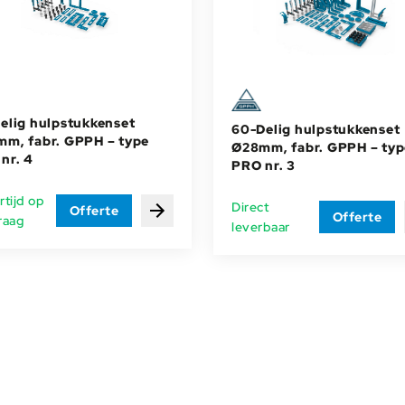
elig hulpstukkenset
60-Delig hulpstukkenset
m, fabr. GPPH – type
Ø28mm, fabr. GPPH – typ
nr. 4
PRO nr. 3
tijd op
Direct
Offerte
Offerte
Bekijken
raag
leverbaar