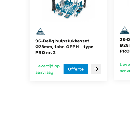
28-D
96-Delig hulpstukkenset
Ø28m
Ø28mm, fabr. GPPH – type
PRO 
PRO nr. 2
Lever
Levertijd op
Offerte
aanv
Bekijken
aanvraag