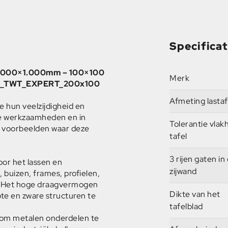
Specificat
 2.000×1.000mm – 100×100
Merk
_S_TWT_EXPERT_200x100
Afmeting lastaf
hun veelzijdigheid en
de werkzaamheden en in
Tolerantie vlak
e voorbeelden waar deze
tafel
3 rijen gaten in
oor het lassen en
zijwand
 buizen, frames, profielen,
z. Het hoge draagvermogen
Dikte van het
te en zware structuren te
tafelblad
t om metalen onderdelen te