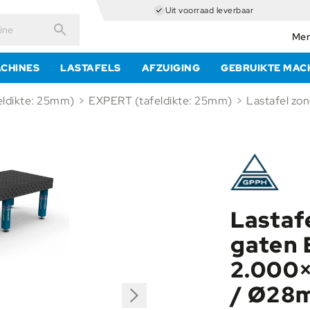
Uit voorraad leverbaar
Mer
Zoeken
CHINES
LASTAFELS
AFZUIGING
GEBRUIKTE MAC
ldikte: 25mm)
>
EXPERT (tafeldikte: 25mm)
>
Lastaf
gaten
2.000
/ Ø28m
Next