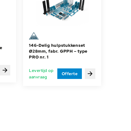
146-Delig hulpstukkenset
e
Ø28mm, fabr. GPPH – type
PRO nr. 1
Levertijd op
Bekijken
Offerte
Bekijken
aanvraag