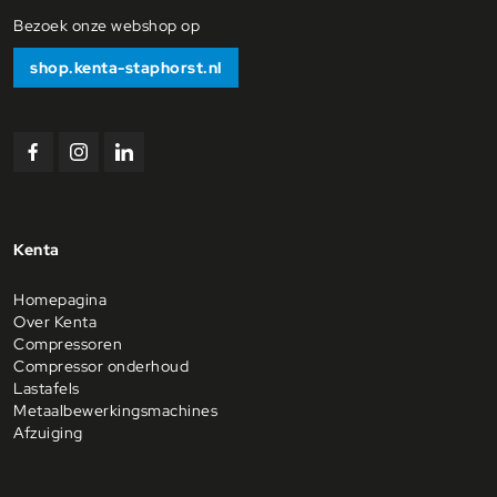
Bezoek onze webshop op
shop.kenta-staphorst.nl
Bekijk
Bekijk
Bekijk
ons
ons
ons
Facebook
Instagram
Linkedin
profiel
profiel
profiel
Kenta
Homepagina
Over Kenta
Compressoren
Compressor onderhoud
Lastafels
Metaalbewerkingsmachines
Afzuiging