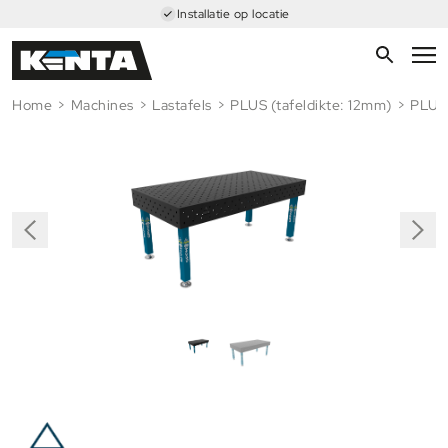
Installatie op locatie
Home
>
Machines
>
Lastafels
>
PLUS (tafeldikte: 12mm)
>
PLUS 
Next
revious