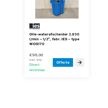
Olie-waterafscheider 2.830
l/min – 1/2”, fabr. IES – type
WOS170
€
515,00
excl. btw
Offerte
Bekijken
Direct
leverbaar