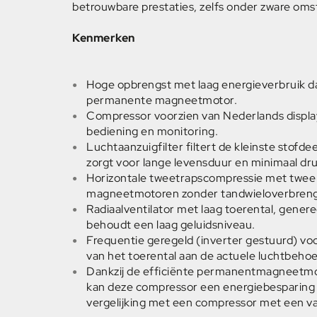
betrouwbare prestaties, zelfs onder zware om
Kenmerken
Hoge opbrengst met laag energieverbruik da
permanente magneetmotor.
Compressor voorzien van Nederlands displ
bediening en monitoring.
Luchtaanzuigfilter filtert de kleinste stofdee
zorgt voor lange levensduur en minimaal dru
Horizontale tweetrapscompressie met twe
magneetmotoren zonder tandwieloverbren
Radiaalventilator met laag toerental, gener
behoudt een laag geluidsniveau.
Frequentie geregeld (inverter gestuurd) vo
van het toerental aan de actuele luchtbehoe
Dankzij de efficiënte permanentmagneetmot
kan deze compressor een energiebesparing t
vergelijking met een compressor met een va