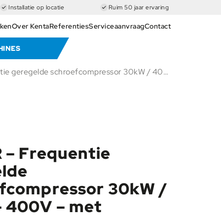
Installatie op locatie
Ruim 50 jaar ervaring
ken
Over Kenta
Referenties
Serviceaanvraag
Contact
HINES
IES AIR – Frequentie geregelde schroefcompressor 30kW / 40PK – 400V – met luchtdroger
R – Frequentie
lde
fcompressor 30kW /
 400V – met