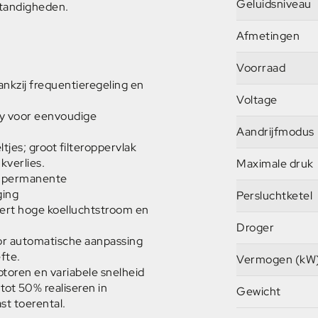
Geluidsniveau
standigheden.
Afmetingen
Voorraad
nkzij frequentieregeling en
Voltage
ay voor eenvoudige
Aandrijfmodus
ltjes; groot filteroppervlak
kverlies.
Maximale druk
e permanente
ging
Persluchtketel
eert hoge koelluchtstroom en
Droger
or automatische aanpassing
fte.
Vermogen (kW
oren en variabele snelheid
ot 50% realiseren in
Gewicht
st toerental.