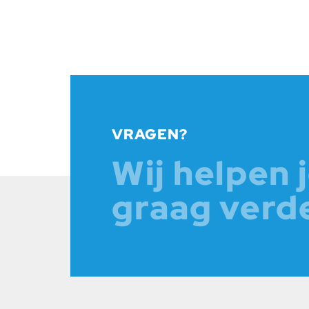
VRAGEN?
Wij helpen 
graag verd