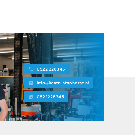
Niklas Talen
0522 228345
info@kenta-staphorst.nl
0522228345