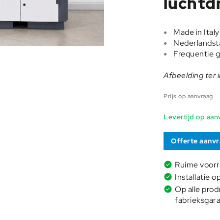
luchtd
Made in Italy
Nederlandsta
Frequentie 
Afbeelding ter i
Prijs op aanvraag
Levertijd op aan
Offerte aanv
Ruime voor
Installatie o
Op alle prod
fabrieksgara