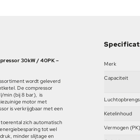
Specificat
mpressor 30kW / 40PK –
Merk
Capaciteit
ssortiment wordt geleverd
htketel. De compressor
min (bij 8 bar), is
Luchtopbrengs
giezuinige motor met
r is verkrijgbaar met een
Ketelinhoud
t toerental zich automatisch
Vermogen (PK
 energiebesparing tot wel
ruk, minder slijtage en