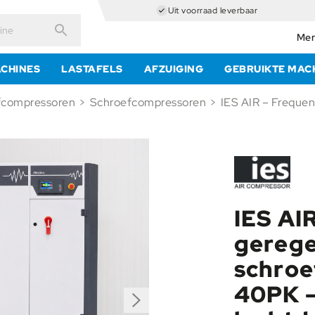
Uit voorraad leverbaar
Mer
Zoeken
CHINES
LASTAFELS
AFZUIGING
GEBRUIKTE MAC
fcompressoren
>
Schroefcompressoren
>
IES AI
gerege
schroe
40PK –
Next