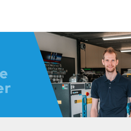
je
er