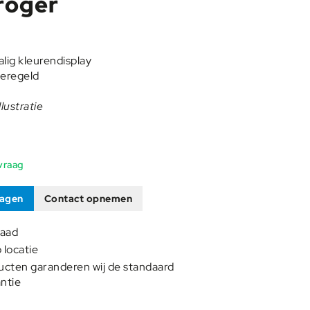
roger
lig kleurendisplay
geregeld
llustratie
vraag
ragen
Contact opnemen
raad
p locatie
ucten garanderen wij de standaard
ntie