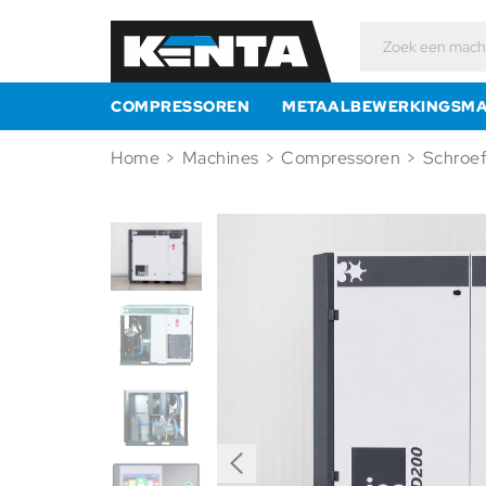
Zoeken
naar:
COMPRESSOREN
METAALBEWERKINGSMA
Home
>
Machines
>
Compressoren
>
Schroe
Previous