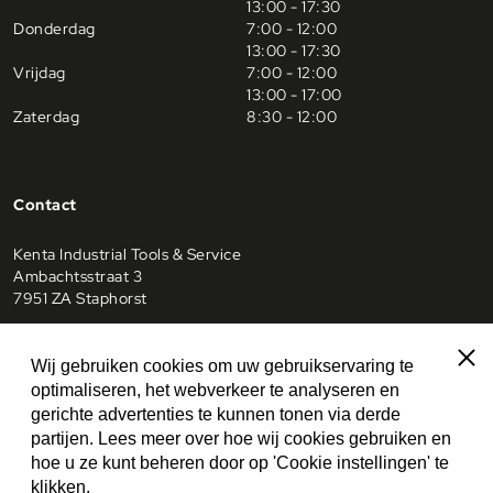
13:00 - 17:30
Donderdag
7:00 - 12:00
13:00 - 17:30
Vrijdag
7:00 - 12:00
13:00 - 17:00
Zaterdag
8:30 - 12:00
Contact
Kenta Industrial Tools & Service
Ambachtsstraat 3
7951 ZA Staphorst
0522 228345
Sluit
Wij gebruiken cookies om uw gebruikservaring te
optimaliseren, het webverkeer te analyseren en
info@kenta-staphorst.nl
gerichte advertenties te kunnen tonen via derde
partijen. Lees meer over hoe wij cookies gebruiken en
0522228345
hoe u ze kunt beheren door op 'Cookie instellingen' te
klikken.