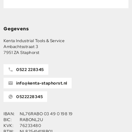
Gegevens
Kenta Industrial Tools & Service
Ambachtsstraat 3
7951 ZA Staphorst
0522 228345
info@kenta-staphorst.nl
0522228345
IBAN:
NL76RABO 03 49 0 198 19
BIC:
RABONL2U
KVK:
76233480
BTW:
NL825414118B01