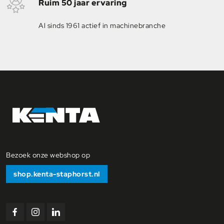
Ruim 50 jaar ervaring
Al sinds 1961 actief in machinebranche
Bezoek onze webshop op
shop.kenta-staphorst.nl
Bekijk
Bekijk
Bekijk