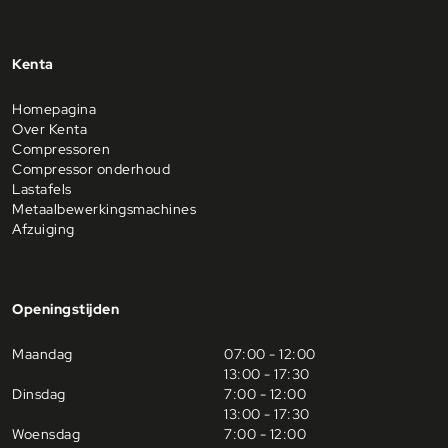
ons
ons
ons
Facebook
Instagram
Linkedin
profiel
profiel
profiel
Kenta
Homepagina
Over Kenta
Compressoren
Compressor onderhoud
Lastafels
Metaalbewerkingsmachines
Afzuiging
Openingstijden
Maandag
07:00 - 12:00
13:00 - 17:30
Dinsdag
7:00 - 12:00
13:00 - 17:30
Woensdag
7:00 - 12:00